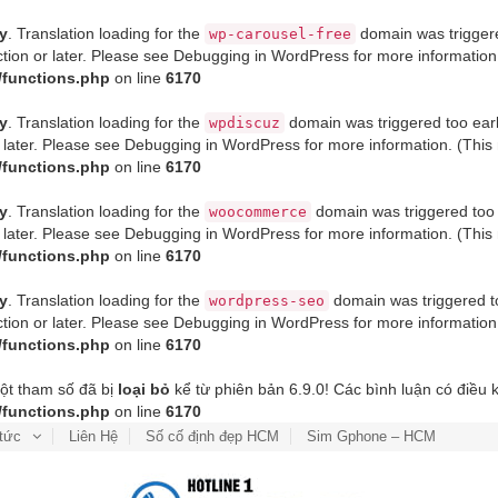
ly
. Translation loading for the
domain was triggered
wp-carousel-free
tion or later. Please see
Debugging in WordPress
for more information
/functions.php
on line
6170
ly
. Translation loading for the
domain was triggered too early
wpdiscuz
 later. Please see
Debugging in WordPress
for more information. (This
/functions.php
on line
6170
ly
. Translation loading for the
domain was triggered too e
woocommerce
 later. Please see
Debugging in WordPress
for more information. (This
/functions.php
on line
6170
ly
. Translation loading for the
domain was triggered too
wordpress-seo
tion or later. Please see
Debugging in WordPress
for more information
/functions.php
on line
6170
ột tham số đã bị
loại bỏ
kể từ phiên bản 6.9.0! Các bình luận có điều ki
/functions.php
on line
6170
 tức
Liên Hệ
Số cố định đẹp HCM
Sim Gphone – HCM