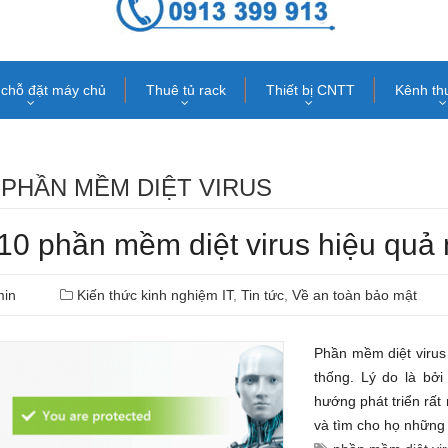
chỗ đặt máy chủ
Thuê tủ rack
Thiết bị CNTT
Kênh th
:
PHẦN MỀM DIỆT VIRUS
10 phần mềm diệt virus hiệu quả
min
Kiến thức kinh nghiệm IT
,
Tin tức
,
Về an toàn bảo mật
Phần mềm diệt virus 
thống. Lý do là bởi
hướng phát triển rấ
và tìm cho họ những