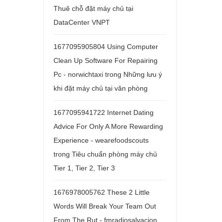
Thuê chỗ đặt máy chủ tại
DataCenter VNPT
1677095905804 Using Computer
Clean Up Software For Repairing
Pc - norwichtaxi
trong
Những lưu ý
khi đặt máy chủ tại văn phòng
1677095941722 Internet Dating
Advice For Only A More Rewarding
Experience - wearefoodscouts
trong
Tiêu chuẩn phòng máy chủ
Tier 1, Tier 2, Tier 3
1676978005762 These 2 Little
Words Will Break Your Team Out
From The Rut - fmradiosalvacion