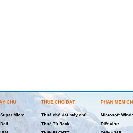
ÁY CHỦ
THUÊ CHỖ ĐẶT
PHẦN MỀM CN
Super Micro
Thuê chỗ đặt máy chủ
Microsoft Wind
Dell
Thuê Tủ Rack
Diệt virut
 IBM
Thiết Bị CNTT
Office 365