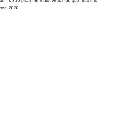
rus
,
Top 10 phần mềm diệt virus hiệu quả nhất cho
ows 2020