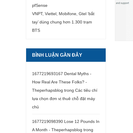
pfSense
VNPT, Viettel, Mobifone, Gtel ‘bắt
tay’ dùng chung hơn 1.300 trạm
BTS
BÌNH LUẬN GẦN ĐÂY
1677219693167 Dental Myths -
How Real Are These Folks? -
Theperhapsblog
trong
Các tiêu chí
lựa chọn đơn vị thuê chỗ đặt máy
chủ
1677219098390 Lose 12 Pounds In
A Month - Theperhapsblog
trong