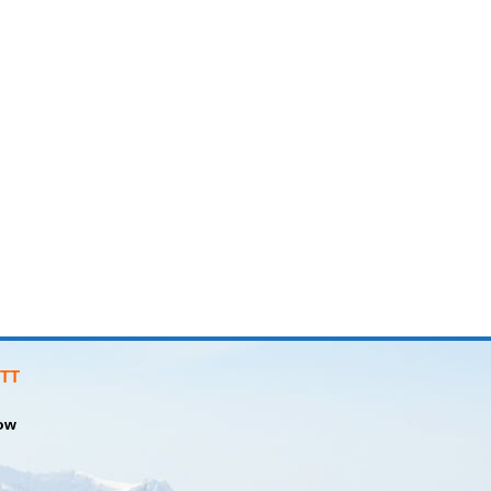
TT
ow