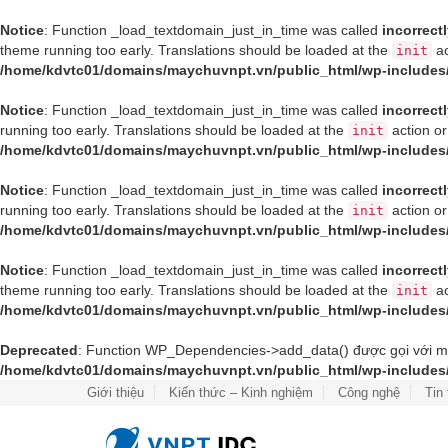
Notice
: Function _load_textdomain_just_in_time was called
incorrect
theme running too early. Translations should be loaded at the
ac
init
/home/kdvtc01/domains/maychuvnpt.vn/public_html/wp-includes
Notice
: Function _load_textdomain_just_in_time was called
incorrect
running too early. Translations should be loaded at the
action or
init
/home/kdvtc01/domains/maychuvnpt.vn/public_html/wp-includes
Notice
: Function _load_textdomain_just_in_time was called
incorrect
running too early. Translations should be loaded at the
action or
init
/home/kdvtc01/domains/maychuvnpt.vn/public_html/wp-includes
Notice
: Function _load_textdomain_just_in_time was called
incorrect
theme running too early. Translations should be loaded at the
ac
init
/home/kdvtc01/domains/maychuvnpt.vn/public_html/wp-includes
Deprecated
: Function WP_Dependencies->add_data() được gọi với m
/home/kdvtc01/domains/maychuvnpt.vn/public_html/wp-includes
Giới thiệu
Kiến thức – Kinh nghiệm
Công nghệ
Tin