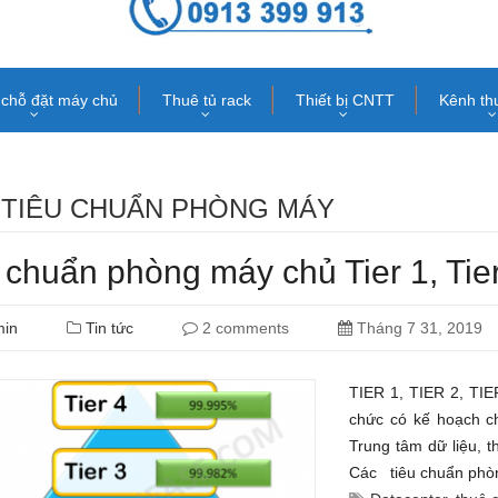
chỗ đặt máy chủ
Thuê tủ rack
Thiết bị CNTT
Kênh th
:
TIÊU CHUẨN PHÒNG MÁY
 chuẩn phòng máy chủ Tier 1, Tier 
min
Tin tức
2 comments
Tháng 7 31, 2019
TIER 1, TIER 2, TI
chức có kế hoạch c
Trung tâm dữ liệu, 
Các tiêu chuẩn phòn