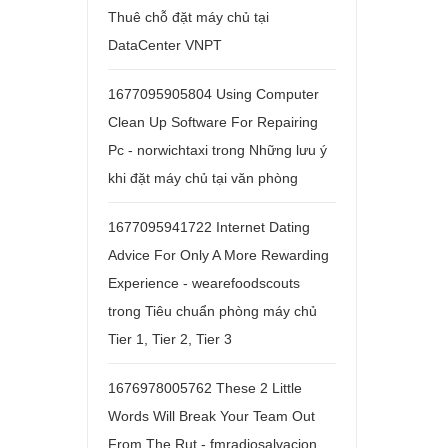
Thuê chỗ đặt máy chủ tại
DataCenter VNPT
1677095905804 Using Computer
Clean Up Software For Repairing
Pc - norwichtaxi
trong
Những lưu ý
khi đặt máy chủ tại văn phòng
1677095941722 Internet Dating
Advice For Only A More Rewarding
Experience - wearefoodscouts
trong
Tiêu chuẩn phòng máy chủ
Tier 1, Tier 2, Tier 3
1676978005762 These 2 Little
Words Will Break Your Team Out
From The Rut - fmradiosalvacion