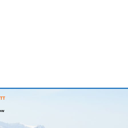
TT
ow