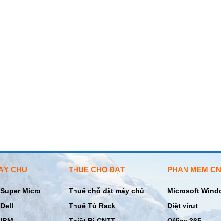
ÁY CHỦ
THUÊ CHỖ ĐẶT
PHẦN MỀM CN
Super Micro
Thuê chỗ đặt máy chủ
Microsoft Wind
Dell
Thuê Tủ Rack
Diệt virut
 IBM
Thiết Bị CNTT
Office 365