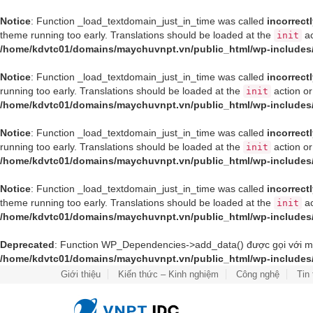
Notice
: Function _load_textdomain_just_in_time was called
incorrect
theme running too early. Translations should be loaded at the
ac
init
/home/kdvtc01/domains/maychuvnpt.vn/public_html/wp-includes
Notice
: Function _load_textdomain_just_in_time was called
incorrect
running too early. Translations should be loaded at the
action or
init
/home/kdvtc01/domains/maychuvnpt.vn/public_html/wp-includes
Notice
: Function _load_textdomain_just_in_time was called
incorrect
running too early. Translations should be loaded at the
action or
init
/home/kdvtc01/domains/maychuvnpt.vn/public_html/wp-includes
Notice
: Function _load_textdomain_just_in_time was called
incorrect
theme running too early. Translations should be loaded at the
ac
init
/home/kdvtc01/domains/maychuvnpt.vn/public_html/wp-includes
Deprecated
: Function WP_Dependencies->add_data() được gọi với m
/home/kdvtc01/domains/maychuvnpt.vn/public_html/wp-includes
Giới thiệu
Kiến thức – Kinh nghiệm
Công nghệ
Tin