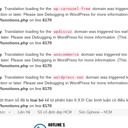
ly
. Translation loading for the
domain was triggered
wp-carousel-free
tion or later. Please see
Debugging in WordPress
for more information
/functions.php
on line
6170
ly
. Translation loading for the
domain was triggered too early
wpdiscuz
 later. Please see
Debugging in WordPress
for more information. (This
/functions.php
on line
6170
ly
. Translation loading for the
domain was triggered too e
woocommerce
 later. Please see
Debugging in WordPress
for more information. (This
/functions.php
on line
6170
ly
. Translation loading for the
domain was triggered too
wordpress-seo
tion or later. Please see
Debugging in WordPress
for more information
/functions.php
on line
6170
ột tham số đã bị
loại bỏ
kể từ phiên bản 6.9.0! Các bình luận có điều ki
/functions.php
on line
6170
 tức
Liên Hệ
Số cố định đẹp HCM
Sim Gphone – HCM