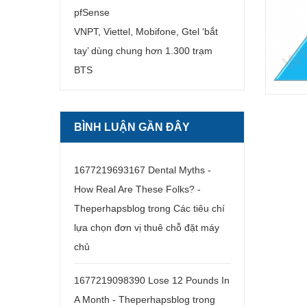
pfSense
VNPT, Viettel, Mobifone, Gtel ‘bắt
tay’ dùng chung hơn 1.300 trạm
BTS
BÌNH LUẬN GẦN ĐÂY
1677219693167 Dental Myths -
How Real Are These Folks? -
Theperhapsblog
trong
Các tiêu chí
lựa chọn đơn vị thuê chỗ đặt máy
chủ
1677219098390 Lose 12 Pounds In
A Month - Theperhapsblog
trong